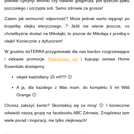
połówki cytryny/ limonki czy ćwiartki grejpfruta, pół łyżeczki pyłku
pszczelego i szczypta soli. Samo zdrowie za grosze!
Zatem jak wzmocnić odporność? Może jednak warto sięgnąć po
kropelkę olejku eterycznego…? Jeśli nie wiecie jeszcze, co
chcielibyście dostać na Mikołajki, to piszcie do Mikołaja z prośbą o
olejki! Koniecznie z dyfuzorem!
W grudniu doTERRA przygotowała dla nas bardzo rozgrzewające
i ciekawe promocje.
Rejestrując się
i kupując zestaw Home
Essentials dostajemy:
olejek kadzidlany 15 ml!!!!! 🙂
A ja, dla każdego z Was mam, do kompletu 5 ml Wild
Orange 🙂
Chcesz założyć konto? Skontaktuj się ze mną! 🙂 I koniecznie
odwiedź naszą grupę na facebooku ABC Zdrowia. Znajdziesz tam
wiele porad i inspiracji, nie tylko olejkowych!