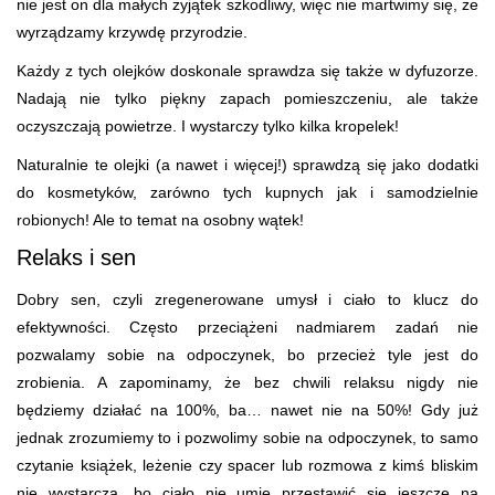
nie jest on dla małych żyjątek szkodliwy, więc nie martwimy się, że
wyrządzamy krzywdę przyrodzie.
Każdy z tych olejków doskonale sprawdza się także w dyfuzorze.
Nadają nie tylko piękny zapach pomieszczeniu, ale także
oczyszczają powietrze. I wystarczy tylko kilka kropelek!
Naturalnie te olejki (a nawet i więcej!) sprawdzą się jako dodatki
do kosmetyków, zarówno tych kupnych jak i samodzielnie
robionych! Ale to temat na osobny wątek!
Relaks i sen
Dobry sen, czyli zregenerowane umysł i ciało to klucz do
efektywności. Często przeciążeni nadmiarem zadań nie
pozwalamy sobie na odpoczynek, bo przecież tyle jest do
zrobienia. A zapominamy, że bez chwili relaksu nigdy nie
będziemy działać na 100%, ba… nawet nie na 50%! Gdy już
jednak zrozumiemy to i pozwolimy sobie na odpoczynek, to samo
czytanie książek, leżenie czy spacer lub rozmowa z kimś bliskim
nie wystarcza, bo ciało nie umie przestawić się jeszcze na