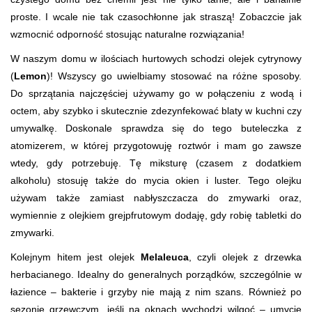
proste. I wcale nie tak czasochłonne jak straszą! Zobaczcie jak
wzmocnić odporność stosując naturalne rozwiązania!
W naszym domu w ilościach hurtowych schodzi olejek cytrynowy
(
Lemon
)! Wszyscy go uwielbiamy stosować na różne sposoby.
Do sprzątania najczęściej używamy go w połączeniu z wodą i
octem, aby szybko i skutecznie zdezynfekować blaty w kuchni czy
umywalkę. Doskonale sprawdza się do tego buteleczka z
atomizerem, w której przygotowuję roztwór i mam go zawsze
wtedy, gdy potrzebuję. Tę miksturę (czasem z dodatkiem
alkoholu) stosuję także do mycia okien i luster. Tego olejku
używam także zamiast nabłyszczacza do zmywarki oraz,
wymiennie z olejkiem grejpfrutowym dodaję, gdy robię tabletki do
zmywarki.
Kolejnym hitem jest olejek
Melaleuca
, czyli olejek z drzewka
herbacianego. Idealny do generalnych porządków, szczególnie w
łazience – bakterie i grzyby nie mają z nim szans. Również po
sezonie grzewczym, jeśli na oknach wychodzi wilgoć – umycie