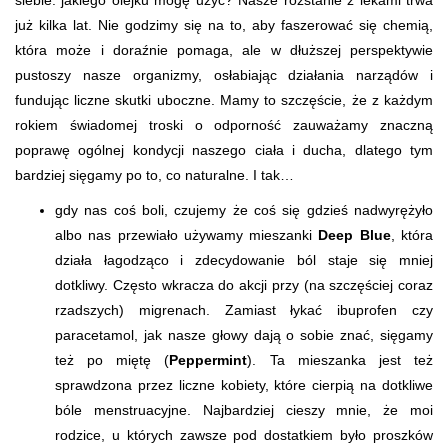
siebie: jakiego olejku mogę użyć? Nasze rozstanie z lekami trwa
już kilka lat. Nie godzimy się na to, aby faszerować się chemią,
która może i doraźnie pomaga, ale w dłuższej perspektywie
pustoszy nasze organizmy, osłabiając działania narządów i
fundując liczne skutki uboczne. Mamy to szczęście, że z każdym
rokiem świadomej troski o odporność zauważamy znaczną
poprawę ogólnej kondycji naszego ciała i ducha, dlatego tym
bardziej sięgamy po to, co naturalne. I tak…
gdy nas coś boli, czujemy że coś się gdzieś nadwyrężyło
albo nas przewiało używamy mieszanki
Deep Blue
, która
działa łagodząco i zdecydowanie ból staje się mniej
dotkliwy. Często wkracza do akcji przy (na szczęściej coraz
rzadszych) migrenach. Zamiast łykać ibuprofen czy
paracetamol, jak nasze głowy dają o sobie znać, sięgamy
też po miętę (
Peppermint
). Ta mieszanka jest też
sprawdzona przez liczne kobiety, które cierpią na dotkliwe
bóle menstruacyjne. Najbardziej cieszy mnie, że moi
rodzice, u których zawsze pod dostatkiem było proszków