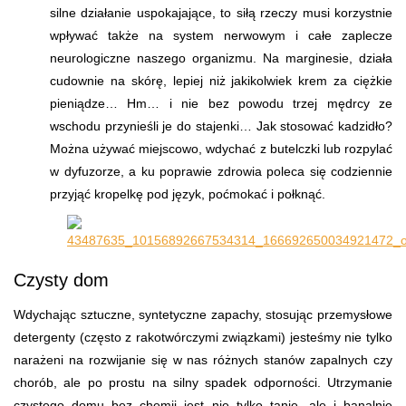
silne działanie uspokajające, to siłą rzeczy musi korzystnie
wpływać także na system nerwowym i całe zaplecze
neurologiczne naszego organizmu. Na marginesie, działa
cudownie na skórę, lepiej niż jakikolwiek krem za ciężkie
pieniądze… Hm… i nie bez powodu trzej mędrcy ze
wschodu przynieśli je do stajenki… Jak stosować kadzidło?
Można używać miejscowo, wdychać z butelczki lub rozpylać
w dyfuzorze, a ku poprawie zdrowia poleca się codziennie
przyjąć kropelkę pod język, poćmokać i połknąć.
Czysty dom
Wdychając sztuczne, syntetyczne zapachy, stosując przemysłowe
detergenty (często z rakotwórczymi związkami) jesteśmy nie tylko
narażeni na rozwijanie się w nas różnych stanów zapalnych czy
chorób, ale po prostu na silny spadek odporności. Utrzymanie
czystego domu bez chemii jest nie tylko tanie, ale i banalnie