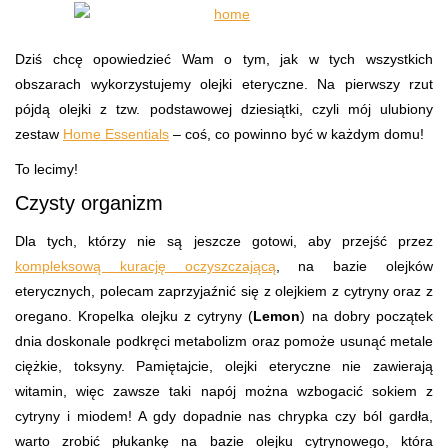
Dziś chcę opowiedzieć Wam o tym, jak w tych wszystkich
obszarach wykorzystujemy olejki eteryczne. Na pierwszy rzut
pójdą olejki z tzw. podstawowej dziesiątki, czyli mój ulubiony
zestaw
Home Essentials
– coś, co powinno być w każdym domu!
To lecimy!
Czysty organizm
Dla tych, którzy nie są jeszcze gotowi, aby przejść przez
kompleksową kurację oczyszczającą
, na bazie olejków
eterycznych, polecam zaprzyjaźnić się z olejkiem z cytryny oraz z
oregano. Kropelka olejku z cytryny (
Lemon
) na dobry początek
dnia doskonale podkręci metabolizm oraz pomoże usunąć metale
ciężkie, toksyny. Pamiętajcie, olejki eteryczne nie zawierają
witamin, więc zawsze taki napój można wzbogacić sokiem z
cytryny i miodem! A gdy dopadnie nas chrypka czy ból gardła,
warto zrobić płukankę na bazie olejku cytrynowego, która