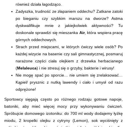
również działa łagodząco.
Zadyszka, trudność ze złapaniem oddechu? Zatkane zatoki
po bieganiu czy szybkim marszu na dworze? Astma
dyskwalifikuje mnie z jakiejkolwiek aktywności? Tu
doskonale sprawdzi się mieszanka
Air
, która wspiera pracę
górnych oddechowych.
Strach przed miejscami, w których ćwiczy wiele osób? Po
każdej wizycie na basenie czy sali gimnastycznej, posmaruj
narażone części ciała olejkiem z drzewka herbacianego
(
Melaleuca
) i nie stresuj się o grzyby, bakterie i wirusy!
Nie mogę spać po sporcie… nie umiem się zrelaksować…
Kąpiel/ prysznic z nutką lawendy i ciało i umysł od razu
odprężone!
Sportowcy sięgają często po różnego rodzaju gotowe napoje,
batoniki, aby mieć więcej mocy przy wykonywaniu ćwiczeń.
Spróbujcie domowego izotoniku: do 700 ml wody dodajemy łyżkę
miodu, 2 kropelki olejku z cytryny (Lemon), sok wyciśnięty z