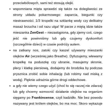
przeciwbólowych, sami też stosują olejki.
wspomniana mięta sprawdzi się także na dolegliwości ze
strony układu pokarmowego: zaparcia, biegunki czy
niestrawności. 1/3 kropelki na szklankę wody czy delikatny
masaż brzucha i od razu ulga! W parze z miętą idzie także
mieszanka
ZenGest
– niezastąpiona, gdy zjemy coś, czego
jeść nie powinniśmy lub gdy czujemy dyskomfort
(szczególnie dzieci) w czasie podróży autem.
na zatkany nos, zatoki czy kaszel używamy mieszanki
olejków
Air
(wcześniej jako Breathe). Dyfuzujemy, wlewamy
kropelkę na poduszkę czy ubranie, masujemy skronie,
plecy i klatkę piersiową, dodajemy do brodzika by podczas
prysznica zrobić sobie inhalację (lub robimy nad miską z
wodą). Pięknie udrażnia górne drogi oddechowe.
a gdy nie wiemy czego użyć (choć to się raczej nie zdarza)
lub gdy chcemy wzmocnić działanie olejków na organizm
sięgamy po
Frankincense
, czyli kadzidło. Nie bez powodu
nazywany jest królem olejków, bo ma moc. Skoro wykazuje