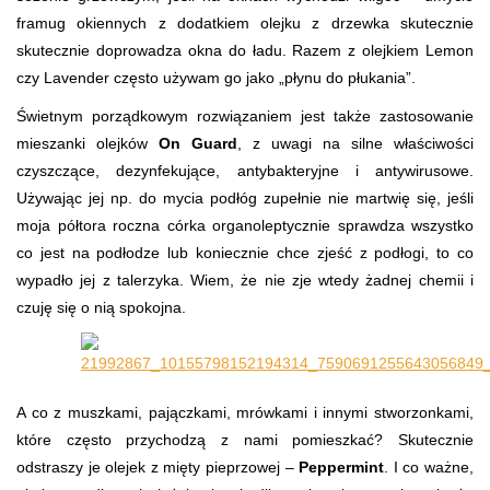
framug okiennych z dodatkiem olejku z drzewka skutecznie
skutecznie doprowadza okna do ładu. Razem z olejkiem Lemon
czy Lavender często używam go jako „płynu do płukania”.
Świetnym porządkowym rozwiązaniem jest także zastosowanie
mieszanki olejków
On Guard
, z uwagi na silne właściwości
czyszczące, dezynfekujące, antybakteryjne i antywirusowe.
Używając jej np. do mycia podłóg zupełnie nie martwię się, jeśli
moja półtora roczna córka organoleptycznie sprawdza wszystko
co jest na podłodze lub koniecznie chce zjeść z podłogi, to co
wypadło jej z talerzyka. Wiem, że nie zje wtedy żadnej chemii i
czuję się o nią spokojna.
A co z muszkami, pajączkami, mrówkami i innymi stworzonkami,
które często przychodzą z nami pomieszkać? Skutecznie
odstraszy je olejek z mięty pieprzowej –
Peppermint
. I co ważne,