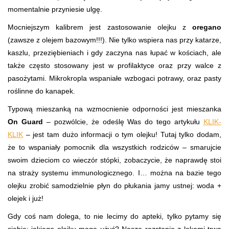
momentalnie przyniesie ulgę.
Mocniejszym kalibrem jest zastosowanie olejku z
oregano
(zawsze z olejem bazowym!!!). Nie tylko wspiera nas przy katarze,
kaszlu, przeziębieniach i gdy zaczyna nas łupać w kościach, ale
także często stosowany jest w profilaktyce oraz przy walce z
pasożytami.
Mikrokropla wspaniałe wzbogaci potrawy, oraz pasty
roślinne do kanapek.
Typową mieszanką na wzmocnienie odporności jest mieszanka
On Guard
– pozwólcie, że odeślę Was do tego artykułu
KLIK-
KLIK
– jest tam dużo informacji o tym olejku! Tutaj tylko dodam,
że to wspaniały pomocnik dla wszystkich rodziców – smarujcie
swoim dzieciom co wieczór stópki, zobaczycie, że naprawdę stoi
na straży systemu immunologicznego. I… można na bazie tego
olejku zrobić samodzielnie płyn do płukania jamy ustnej: woda +
olejek i już!
Gdy coś nam dolega, to nie lecimy do apteki, tylko pytamy się