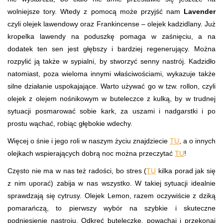
wolniejsze tory. Wtedy z pomocą może przyjść nam
Lavender
czyli olejek lawendowy oraz Frankincense – olejek kadzidlany. Już
kropelka lawendy na poduszkę pomaga w zaśnięciu, a na
dodatek ten sen jest głębszy i bardziej regenerujący. Można
rozpylić ją także w sypialni, by stworzyć senny nastrój. Kadzidło
natomiast, poza wieloma innymi właściwościami, wykazuje także
silne działanie uspokajające. Warto używać go w tzw. rollon, czyli
olejek z olejem nośnikowym w buteleczce z kulką, by w trudnej
sytuacji posmarować sobie kark, za uszami i nadgarstki i po
prostu wąchać, robiąc głębokie wdechy.
Więcej o śnie i jego roli w naszym życiu znajdziecie
TU
, a o innych
olejkach wspierających dobrą noc można przeczytać
TU
!
Często nie ma w nas też radości, bo stres (
TU
kilka porad jak się
z nim uporać) zabija w nas wszystko. W takiej sytuacji idealnie
sprawdzają się cytrusy. Olejek Lemon, razem oczywiście z dziką
pomarańczą, to pierwszy wybór na szybkie i skuteczne
podniesienie nastroju. Odkręć buteleczkę, powąchaj i przekonaj