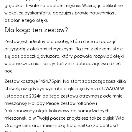
głęboko i trwale na obolałe mięśnie. Wcierając delikatnie
w okolice dyskomfortu odczujesz prawie natychmiast
działanie tego olejku.
Dla kogo ten zestaw?
Zestaw jest idealny dla osoby, która chce rozpocząć
przygodę z olejkami eterycznymi. Razem z olejkami staje
się posiadaczką dyfuzora, który pozwala rozpylać olejki
w pomieszczeniu i korzystać z ich dobrodziejstwa dzień i
noc.
Zestaw kosztuje 1424,75pln. Na start zaoszczędzasz kilka
stówek, niż gdybyś wybrała olejki pojedynczo. UWAGA! W
listopadzie 2024r. do tego zestawu otrzymasz ode mnie
mieszankę Holiday Peace, zestaw rollonów i
frakcjonowany olejek kokosowy do samodzielnych
mieszanek, a w Twojej paczce znajdziesz także olejek Wild
Orange 15ml oraz meisznakę Balance! Co za obfitość!