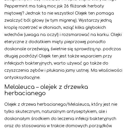
Peppermint ma taką moc jak 26 filiżanek herbaty
miętowej? Jednak to nie wszystko! Olejek ten pomaga
zwalczyć ból głowy (w tym migrenę). Wystarczy jedną
kroplę rozetrzeć w dłoniach, wziąć kilka głębokich
wdechów (uwaga na oczy!) i rozsmarować na karku. Olejki
eteryczne z dodatkiem mięty pieprzowej ponadto
doskonale orzeźwiają, świetnie się sprawdzą np. podczas
długiej podróży! Olejek ten jest także wsparciem przy
infekcjach bakteryjnych, warto używać go także do
czyszczenia zębów i płukania jamy ustnej. Ma właściwości
antyoksydacyjne.
Melaleuca – olejek z drzewka
herbacianego
Olejek z drzewa herbacianego/Melaleuca, który jest nie
tylko skutecznym, naturalnym antyseptykiem, ale i
doskonałym środkiem do leczenia infekcji bakteryjnych
oraz do stosowania w trakcie domowych porządków.