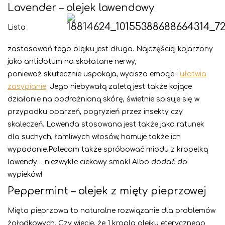
Lavender – olejek lawendowy
Lista
zastosowań tego olejku jest długa. Najczęściej kojarzony
jako antidotum na skołatane nerwy,
ponieważ skutecznie uspokaja, wycisza emocje i
ułatwia
zasypianie
. Jego niebywałą zaletą jest także kojące
działanie na podrażnioną skórę, świetnie spisuje się w
przypadku oparzeń, pogryzień przez insekty czy
skaleczeń. Lawenda stosowana jest także jako ratunek
dla suchych, łamliwych włosów, hamuje także ich
wypadanie.Polecam także spróbować miodu z kropelką
lawendy… niezwykle ciekawy smak! Albo dodać do
wypieków!
Peppermint – olejek z mięty pieprzowej
Mięta pieprzowa to naturalne rozwiązanie dla problemów
żołądkowych. Czy wiecie, że 1 kropla olejku eterycznego