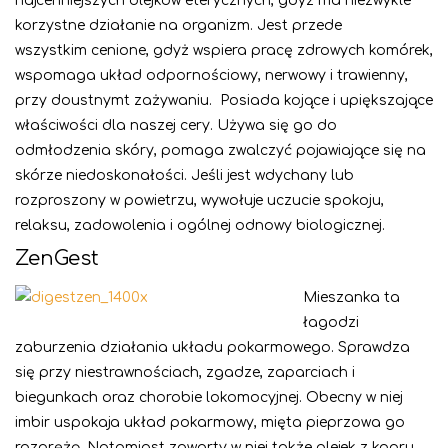
najcenniejszych olejków eterycznych, gdyż ma niezwykle
korzystne działanie na organizm. Jest przede
wszystkim cenione, gdyż wspiera pracę zdrowych komórek,
wspomaga układ odpornościowy, nerwowy i trawienny,
przy doustnymt zażywaniu.
Posiada kojące i upiększające
właściwości dla naszej cery. Używa się go do
odmłodzenia skóry, pomaga zwalczyć pojawiające się na
skórze niedoskonałości. Jeśli jest wdychany lub
rozproszony w powietrzu, wywołuje uczucie spokoju,
relaksu, zadowolenia i ogólnej odnowy biologicznej.
ZenGest
Mieszanka ta
łagodzi
zaburzenia działania układu pokarmowego. Sprawdza
się przy niestrawnościach, zgadze, zaparciach i
biegunkach oraz chorobie lokomocyjnej. Obecny w niej
imbir uspokaja układ pokarmowy, mięta pieprzowa go
rozprężą. Natomiast zawarty w niej także olejek z kopru