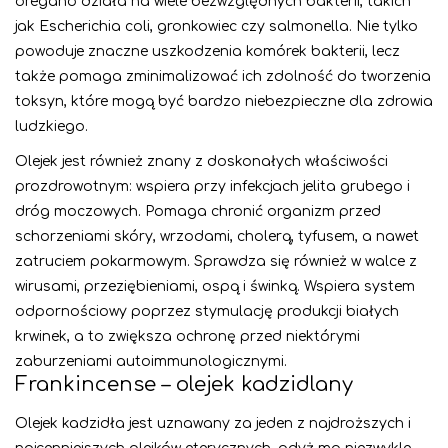
oregano działa na wiele bezwzględnych bakterii, takich
jak Escherichia coli, gronkowiec czy salmonella. Nie tylko
powoduje znaczne uszkodzenia komórek bakterii, lecz
ta
kże pomaga zminimalizować ich zdolność do tworzenia
toksyn, które mogą być bardzo niebezpieczne dla zdrowia
ludzkiego.
Olejek jest również znany z doskonałych właściwości
prozdrowotnym: wspiera przy infekcjach jelita grubego i
dróg moczowych. Pomaga chronić organizm przed
schorzeniami skóry, wrzodami, cholerą, tyfusem, a nawet
zatruciem pokarmowym. Sprawdza się również w walce z
wirusami, przeziębieniami, ospą i świnką. Wspiera system
odpornościowy poprzez stymulację produkcji białych
krwinek, a to zwiększa ochronę przed niektórymi
zaburzeniami autoimmunologicznymi.
Frankincense – olejek kadzidlany
Olejek kadzidła jest uznawany za jeden z najdroższych i