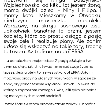
Nazywam się Kinga Duszyńska-
Wojciechowska, od kilku lat jestem żoną,
mamą dwójki dzieci – Niny i Filipa. I
mamy kota. Mieszkamy w Otwocku,
niedużym miasteczku niedaleko
Warszawy, na skraju sosnowego lasu.
Jakkolwiek banalnie to brzmi, jestem
kobietą, która po prostu osiąga z pasją
swoje cele i realizuje plany. Ale zanim
udało się wskoczyć na takie tory, trochę
to trwało. Aż trafiłam na doTERRA.
I tu odnalazłam swoje miejsce. Z pasją edukuję o tym
czym są olejki, jak ich używać i zmieniać swoje życie na
lepsze. Jedna olejki to nie wszystko. doTERRA dała mi
możliwość pracy na własnych warunkach, w zgodzie ze
sobą, pry jednoczesnym wspieraniu innych. To świat do
którego zapraszam każdego z Was, jeśli tylko nie boicie
się marzyć i tych marzeń spełniać!
Rozgośćcie się w tym aromatycznym zakątku i bądźcie