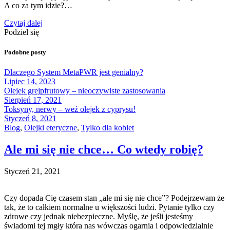
A co za tym idzie?…
Czytaj dalej
Podziel się
Podobne posty
Dlaczego System MetaPWR jest genialny?
Lipiec 14, 2023
Olejek grejpfrutowy – nieoczywiste zastosowania
Sierpień 17, 2021
Toksyny, nerwy – weź olejek z cyprysu!
Styczeń 8, 2021
Blog
,
Olejki eteryczne
,
Tylko dla kobiet
Ale mi się nie chce… Co wtedy robię?
Styczeń 21, 2021
Czy dopada Cię czasem stan „ale mi się nie chce”? Podejrzewam że
tak, że to całkiem normalne u większości ludzi. Pytanie tylko czy
zdrowe czy jednak niebezpieczne. Myślę, że jeśli jesteśmy
świadomi tej mgły która nas wówczas ogarnia i odpowiedzialnie