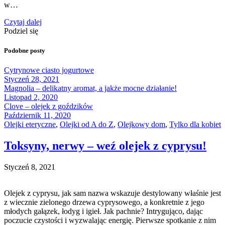
w…
Czytaj dalej
Podziel się
Podobne posty
Cytrynowe ciasto jogurtowe
Styczeń 28, 2021
Magnolia – delikatny aromat, a jakże mocne działanie!
Listopad 2, 2020
Clove – olejek z goździków
Październik 11, 2020
Olejki eteryczne
,
Olejki od A do Z
,
Olejkowy dom
,
Tylko dla kobiet
Toksyny, nerwy – weź olejek z cyprysu!
Styczeń 8, 2021
Olejek z cyprysu, jak sam nazwa wskazuje destylowany właśnie jest
z wiecznie zielonego drzewa cyprysowego, a konkretnie z jego
młodych gałązek, łodyg i igieł. Jak pachnie? Intrygująco, dając
poczucie czystości i wyzwalając energię. Pierwsze spotkanie z nim