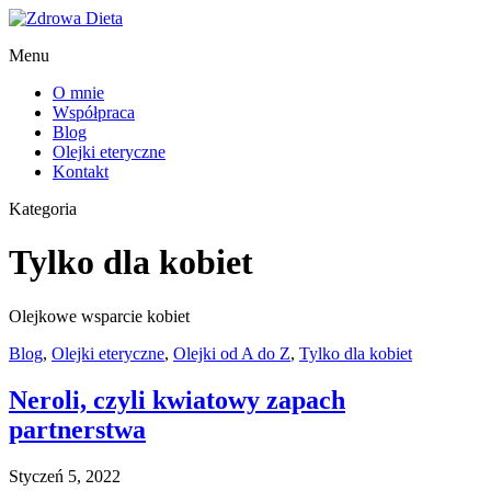
Menu
O mnie
Współpraca
Blog
Olejki eteryczne
Kontakt
Kategoria
Tylko dla kobiet
Olejkowe wsparcie kobiet
Blog
,
Olejki eteryczne
,
Olejki od A do Z
,
Tylko dla kobiet
Neroli, czyli kwiatowy zapach
partnerstwa
Styczeń 5, 2022