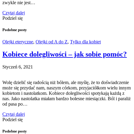
zwykle nie jest…
Czytaj dalej
Podziel się
Podobne posty
Olejki eteryczne
,
Olejki od A do Z
,
Tylko dla kobiet
Kobiece dolegliwości – jak sobie pomóc?
Styczeń 6, 2021
Wolę dzielić się radością niż bólem, ale myślę, że to doświadczenie
może się przydać nam, naszym córkom, przyjaciółkom wielu innym
kobietom i nastolatkom. Kobiece dolegliwości spotykają każdą z
nas. Jako nastolatka miałam bardzo bolesne miesiączki. Ból i paraliż
od pasa po…
Czytaj dalej
Podziel się
Podobne posty