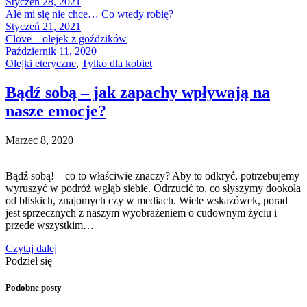
Styczeń 28, 2021
Ale mi się nie chce… Co wtedy robię?
Styczeń 21, 2021
Clove – olejek z goździków
Październik 11, 2020
Olejki eteryczne
,
Tylko dla kobiet
Bądź sobą – jak zapachy wpływają na
nasze emocje?
Marzec 8, 2020
Bądź sobą! – co to właściwie znaczy? Aby to odkryć, potrzebujemy
wyruszyć w podróż wgłąb siebie. Odrzucić to, co słyszymy dookoła
od bliskich, znajomych czy w mediach. Wiele wskazówek, porad
jest sprzecznych z naszym wyobrażeniem o cudownym życiu i
przede wszystkim…
Czytaj dalej
Podziel się
Podobne posty