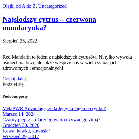
Olejki od A do Z
,
Uncategorized
Najsłodszy cytrus – czerwona
mandarynka?
Sierpień 25, 2022
Red Mandarin to jeden z najsłodszych cytrusów. Ni tylko wywoła
uśmiech na buzi, ale także wesprze nas w wielu sytuacjach
zdrowotnych i emocjonalnych!
Czytaj dalej
Podziel się
Podobne posty
MetaPWR Advantage, że kolejny kolagen na rynku?
Marzec 14, 2024
Czarny pieprz – dlaczego warto używać go zimą?
Grudzień 30, 2020
Kawa, kawka, kawusia!
Wrzesień 29, 2017