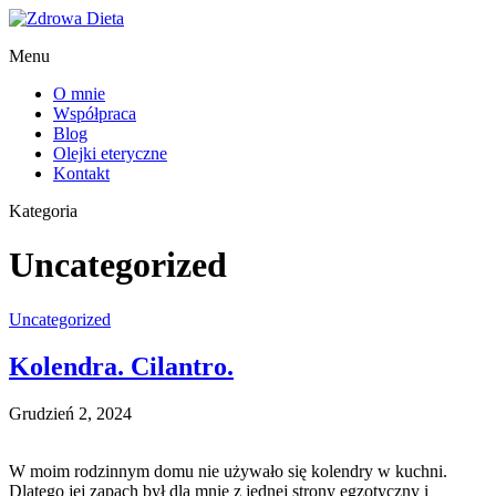
Menu
O mnie
Współpraca
Blog
Olejki eteryczne
Kontakt
Kategoria
Uncategorized
Uncategorized
Kolendra. Cilantro.
Grudzień 2, 2024
W moim rodzinnym domu nie używało się kolendry w kuchni.
Dlatego jej zapach był dla mnie z jednej strony egzotyczny i