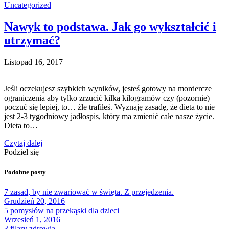
Uncategorized
Nawyk to podstawa. Jak go wykształcić i
utrzymać?
Listopad 16, 2017
Jeśli oczekujesz szybkich wyników, jesteś gotowy na mordercze
ograniczenia aby tylko zrzucić kilka kilogramów czy (pozornie)
poczuć się lepiej, to… źle trafiłeś. Wyznaję zasadę, że dieta to nie
jest 2-3 tygodniowy jadłospis, który ma zmienić całe nasze życie.
Dieta to…
Czytaj dalej
Podziel się
Podobne posty
7 zasad, by nie zwariować w święta. Z przejedzenia.
Grudzień 20, 2016
5 pomysłów na przekąski dla dzieci
Wrzesień 1, 2016
3 filary zdrowia