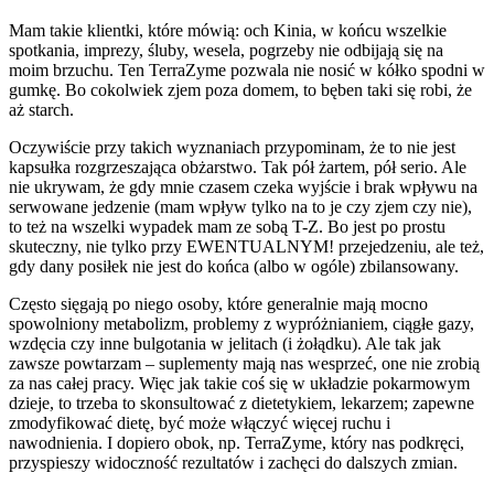
Mam takie klientki, które mówią: och Kinia, w końcu wszelkie
spotkania, imprezy, śluby, wesela, pogrzeby nie odbijają się na
moim brzuchu. Ten TerraZyme pozwala nie nosić w kółko spodni w
gumkę. Bo cokolwiek zjem poza domem, to bęben taki się robi, że
aż starch.
Oczywiście przy takich wyznaniach przypominam, że to nie jest
kapsułka rozgrzeszająca obżarstwo. Tak pół żartem, pół serio. Ale
nie ukrywam, że gdy mnie czasem czeka wyjście i brak wpływu na
serwowane jedzenie (mam wpływ tylko na to je czy zjem czy nie),
to też na wszelki wypadek mam ze sobą T-Z. Bo jest po prostu
skuteczny, nie tylko przy EWENTUALNYM! przejedzeniu, ale też,
gdy dany posiłek nie jest do końca (albo w ogóle) zbilansowany.
Często sięgają po niego osoby, które generalnie mają mocno
spowolniony metabolizm, problemy z wypróżnianiem, ciągłe gazy,
wzdęcia czy inne bulgotania w jelitach (i żołądku). Ale tak jak
zawsze powtarzam – suplementy mają nas wesprzeć, one nie zrobią
za nas całej pracy. Więc jak takie coś się w układzie pokarmowym
dzieje, to trzeba to skonsultować z dietetykiem, lekarzem; zapewne
zmodyfikować dietę, być może włączyć więcej ruchu i
nawodnienia. I dopiero obok, np. TerraZyme, który nas podkręci,
przyspieszy widoczność rezultatów i zachęci do dalszych zmian.