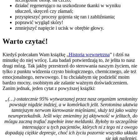
działać regenerująco na uszkodzone tkanki w wyniku
stłuczeń, skręceń czy złamań;
przyspieszyć procesy gojenia się ran i zabliźniania;
poprawić wygląd skóry!
zmniejszyć napięcie i ucisk w obrębie głowy.
Warto czytać!
Kiedyś polecałam Wam książkę „
Historia wewnętrzna
” i dziś na
minutkę do niej wrócę. Lata badań potwierdzają to, że jelita to nasz
drugi mózg. Tak jakby przestrzeń do sterowania naszym życiem, nie
tylko z punktu widzenia czysto biologicznego, chemicznego, ale też
emocjonalnego, nerwowego. I tu chciałabym się podzielić moim
bardzo mocny, osobistym ale zalanie ważnym doświadczeniem.
Zanim jednak, jeden cytat z powyższej książki:
„(…) ostatecznie 95% wytwarzanej przez nasz organizm serotoniny
powstaje nigdzie indziej, a w komórkach jelit. Serotonina ułatwia
tamtejszym nerwom kierowanie mięśniami, służy też jako ważny
neuroprzekaźnik. Jeśli więc zmienimy jej aktywność w jelitach, do
mózgu zaczną trafiać zupełnie inne meldunki. Byłoby to szczególnie
interesujące u tych pacjentów, których ni z tego ni z owego
dopadają ciężkie depresje, choć ich życiu pozornie wszystko układa
się jak najlepiej.