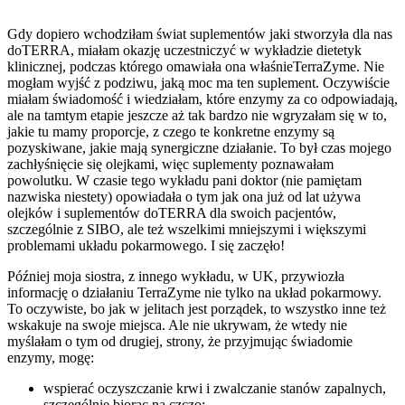
Gdy dopiero wchodziłam świat suplementów jaki stworzyła dla nas
doTERRA, miałam okazję uczestniczyć w wykładzie dietetyk
klinicznej, podczas którego omawiała ona właśnieTerraZyme. Nie
mogłam wyjść z podziwu, jaką moc ma ten suplement. Oczywiście
miałam świadomość i wiedziałam, które enzymy za co odpowiadają,
ale na tamtym etapie jeszcze aż tak bardzo nie wgryzałam się w to,
jakie tu mamy proporcje, z czego te konkretne enzymy są
pozyskiwane, jakie mają synergiczne działanie. To był czas mojego
zachłyśnięcie się olejkami, więc suplementy poznawałam
powolutku. W czasie tego wykładu pani doktor (nie pamiętam
nazwiska niestety) opowiadała o tym jak ona już od lat używa
olejków i suplementów doTERRA dla swoich pacjentów,
szczególnie z SIBO, ale też wszelkimi mniejszymi i większymi
problemami układu pokarmowego. I się zaczęło!
Później moja siostra, z innego wykładu, w UK, przywiozła
informację o działaniu TerraZyme nie tylko na układ pokarmowy.
To oczywiste, bo jak w jelitach jest porządek, to wszystko inne też
wskakuje na swoje miejsca. Ale nie ukrywam, że wtedy nie
myślałam o tym od drugiej, strony, że przyjmując świadomie
enzymy, mogę:
wspierać oczyszczanie krwi i zwalczanie stanów zapalnych,
szczególnie biorąc na czczo;