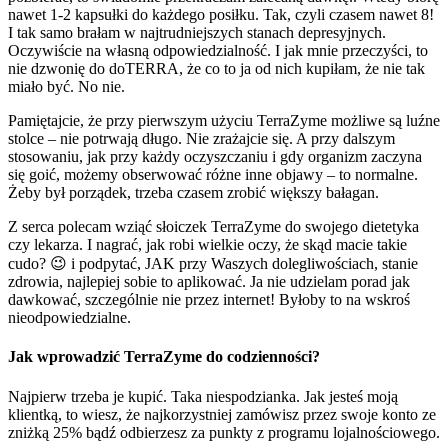
nawet 1-2 kapsułki do każdego posiłku. Tak, czyli czasem nawet 8!
I tak samo brałam w najtrudniejszych stanach depresyjnych.
Oczywiście na własną odpowiedzialność. I jak mnie przeczyści, to
nie dzwonię do doTERRA, że co to ja od nich kupiłam, że nie tak
miało być. No nie.
Pamiętajcie, że przy pierwszym użyciu TerraZyme możliwe są luźne
stolce – nie potrwają długo. Nie zrażajcie się. A przy dalszym
stosowaniu, jak przy każdy oczyszczaniu i gdy organizm zaczyna
się goić, możemy obserwować różne inne objawy – to normalne.
Żeby był porządek, trzeba czasem zrobić większy bałagan.
Z serca polecam wziąć słoiczek TerraZyme do swojego dietetyka
czy lekarza. I nagrać, jak robi wielkie oczy, że skąd macie takie
cudo? 😉 i podpytać, JAK przy Waszych dolegliwościach, stanie
zdrowia, najlepiej sobie to aplikować. Ja nie udzielam porad jak
dawkować, szczególnie nie przez internet! Byłoby to na wskroś
nieodpowiedzialne.
Jak wprowadzić TerraZyme do codzienności?
Najpierw trzeba je kupić. Taka niespodzianka. Jak jesteś moją
klientką, to wiesz, że najkorzystniej zamówisz przez swoje konto ze
zniżką 25% bądź odbierzesz za punkty z programu lojalnościowego.