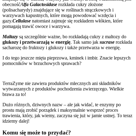
obecność
A
lfa Galactosidase
rozkłada cukry złożone
(polisacharydy) znajdujące się w roślinach strączkowych i
warzywach kapustnych, które mogą powodować wzdęcia i
gazy.
Cellulase
natomiast zajmuje się rozkładem włókien, które
pomagają trawić owoce i warzywa.
Maltazy
są szczególnie ważne, bo rozkładają cukry z maltozy do
glukozy i przetwarzają w energię
. Tak samo jak
sucrase
rozkłada
sacharozę do fruktozy i glukozy i także przetwarza w energię.
I do tego jeszcze mięta pieprzowa, kminek i imbir. Znacie lepszych
pomocników w brzuchowych sprawach?
TerraZyme nie zawiera produktów mlecznych ani składników
wytwarzanych z produktów pochodzenia zwierzęcego. Wielkie
brawa za to!
Dużo różnych, dziwnych nazw – ale jak widać, te enzymy po
prostu mają zrobić porządek i maksymalnie wesprzeć proces
trawienia, który, jak wiemy, zaczyna się już w jamie ustnej. To teraz
idziemy dalej!
Komu się może to przydać?