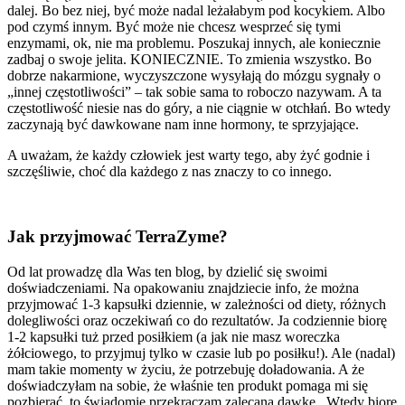
dalej. Bo bez niej, być może nadal leżałabym pod kocykiem. Albo
pod czymś innym. Być może nie chcesz wesprzeć się tymi
enzymami, ok, nie ma problemu. Poszukaj innych, ale koniecznie
zadbaj o swoje jelita. KONIECZNIE. To zmienia wszystko. Bo
dobrze nakarmione, wyczyszczone wysyłają do mózgu sygnały o
„innej częstotliwości” – tak sobie sama to roboczo nazywam. A ta
częstotliwość niesie nas do góry, a nie ciągnie w otchłań. Bo wtedy
zaczynają być dawkowane nam inne hormony, te sprzyjające.
A uważam, że każdy człowiek jest warty tego, aby żyć godnie i
szczęśliwie, choć dla każdego z nas znaczy to co innego.
Jak przyjmować TerraZyme?
Od lat prowadzę dla Was ten blog, by dzielić się swoimi
doświadczeniami. Na opakowaniu znajdziecie info, że można
przyjmować 1-3 kapsułki dziennie, w zależności od diety, różnych
dolegliwości oraz oczekiwań co do rezultatów. Ja codziennie biorę
1-2 kapsułki tuż przed posiłkiem (a jak nie masz woreczka
żółciowego, to przyjmuj tylko w czasie lub po posiłku!). Ale (nadal)
mam takie momenty w życiu, że potrzebuję doładowania. A że
doświadczyłam na sobie, że właśnie ten produkt pomaga mi się
pozbierać, to świadomie przekraczam zalecaną dawkę.. Wtedy biorę