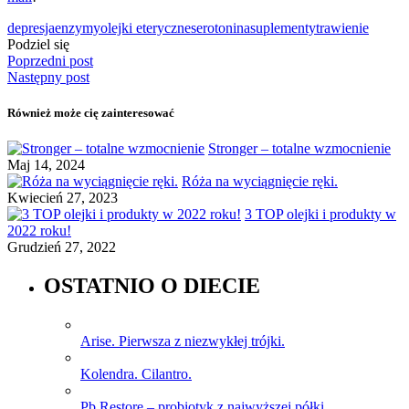
depresja
enzymy
olejki eteryczne
serotonina
suplementy
trawienie
Podziel się
Poprzedni post
Następny post
Również może cię zainteresować
Stronger – totalne wzmocnienie
Maj 14, 2024
Róża na wyciągnięcie ręki.
Kwiecień 27, 2023
3 TOP olejki i produkty w
2022 roku!
Grudzień 27, 2022
OSTATNIO O DIECIE
Arise. Pierwsza z niezwykłej trójki.
Kolendra. Cilantro.
Pb Restore – probiotyk z najwyższej półki