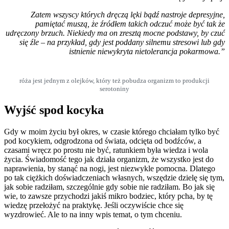
Zatem wszyscy których dręczą lęki bądź nastroje depresyjne,
pamiętać muszą, że źródłem takich odczuć może być tak że
udręczony brzuch. Niekiedy ma on zresztą mocne podstawy, by czuć
się źle – na przykład, gdy jest poddany silnemu stresowi lub gdy
istnienie niewykryta nietolerancja pokarmowa.”
róża jest jednym z olejków, który też pobudza organizm to produkcji
serotoniny
Wyjść spod kocyka
Gdy w moim życiu był okres, w czasie którego chciałam tylko być
pod kocykiem, odgrodzona od świata, odcięta od bodźców, a
czasami wręcz po prostu nie być, ratunkiem była wiedza i wola
życia. Świadomość tego jak działa organizm, że wszystko jest do
naprawienia, by stanąć na nogi, jest niezwykle pomocna. Dlatego
po tak ciężkich doświadczeniach własnych, wszędzie dzielę się tym,
jak sobie radziłam, szczególnie gdy sobie nie radziłam. Bo jak się
wie, to zawsze przychodzi jakiś mikro bodziec, który pcha, by tę
wiedzę przełożyć na praktykę. Jeśli oczywiście chce się
wyzdrowieć. Ale to na inny wpis temat, o tym chceniu.