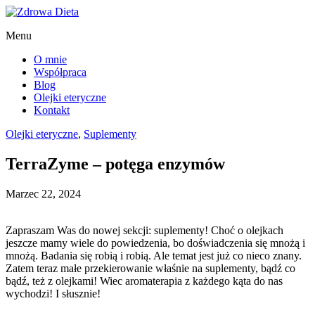
Menu
O mnie
Współpraca
Blog
Olejki eteryczne
Kontakt
Olejki eteryczne
,
Suplementy
TerraZyme – potęga enzymów
Marzec 22, 2024
Zapraszam Was do nowej sekcji: suplementy! Choć o olejkach
jeszcze mamy wiele do powiedzenia, bo doświadczenia się mnożą i
mnożą. Badania się robią i robią. Ale temat jest już co nieco znany.
Zatem teraz małe przekierowanie właśnie na suplementy, bądź co
bądź, też z olejkami! Wiec aromaterapia z każdego kąta do nas
wychodzi! I słusznie!