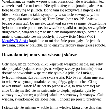
Wiedziałam, że warto wyprostować przeszłość, ale wiedziałam też,
że trzeba zadać o tu i teraz. Nie tylko sferę emocjonalną, ale też o…
florę bakteryjną w jelitach. Bo to tam się rozgrywała największa
bitwa, która dawała takie symptomy w świecie zewnętrzny. I tu
najlepszy dla mnie okazał się TerraZyme (oraz też PB Assist –
będzie o nim też), bo niejako załatwiał sprawę za mnie. Szczególnie
było to dla mnie pomocne, bo wszelkie spadki nastroju, szczególnie
długotrwałe, wiązały się z nasileniem kompulsywnego jedzenia. A u
mnie to oznaczało równię pochyłą. I oczywiście MetaPWR i
MetaPWR Assist
kapitalnie tu mi doraźnie pomagały, ale jednak
uważam, czuję w brzuchu, że to enzymy zrobiły największą robotę.
Doznałam tej mocy na własnej skórze
Gdy mogłam za pomocą kilku kapsułek wesprzeć siebie, raz żeby
nie podjadać (zajadać emocje, nazwijmy rzeczy po imieniu), dwa
dostać odpowiednie wsparcie nie tylko dla jelit, ale i mózgu,
byłabym głupia, gdybym nie skorzystała. Kto był w takim miejscu,
to wie, że w sytuacji totalnie czarnej d*py, gdy nie chce Ci się
nawet ubrać i zawieźć dzieci do przedszkola, to tym bardziej nie
chce Ci się myśleć, że na śniadanie to ciepła jaglanka była by
zdrowym wyborem; a później sałatka z sezonowych warzyw. Cała
wiedza, świadomość idą sobie hen… chcesz po prostu przetrwać.
I cieszę się, że miałam w sobie tamtą wiedzę, którą chcę dziś słać