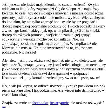
Jeśli jeszcze nie jesteś moją klientką, to czas to zmienić! Zwykle
wklejam tu link, który zaprowadzi Cię do sklepu. Ale najbliższy
kwartał, to czas, gdy do swojego zamówienia możesz dostać różne
prezenty, jeśli otrzymasz ode mnie
unikatowy kod
. Więc zachęcam
do kontaktu, by nie tylko zgarnąć bonusy, ale by też pogadać i
dobrać najbardziej optymalne produkty do Twoich potrzeb! Zakupy
z własnego konta, takiego jak np. w empiku dają Ci 25% zniżki,
dostęp do różnych promocji, wejście do zamkniętej grupy
edukacyjnej i większą możliwość konsultacji! Nie, nie
zobowiązujesz się do regularnych zakupów. W empiku też nie.
Możesz, nie musisz. Grunt to inwestować w to, co jest nam
potrzebne. Nic na siłę!
Ale, ale… jeśli prowadzisz swój gabinet, nie tylko dietetyczny, ale
być może fizjoterapeutyczny czy jesteś refleksologiem, trenerem czy
jakkolwiek inaczej wspierasz ludzi w holistycznym dbaniu o siebie,
to właśnie otwierają się drzwi do wspaniałej współpracy!
Koniecznie złapmy kontakt i zmieniajmy świat na lepsze, razem!
No, a jak już kupisz, to odkręć słoiczek i łyknij (z posiłkiem lub po)
pierwszą kapsułkę. I tak codziennie. Ale więcej info dam Ci znać w
czasie konsultacji!
Znajdziesz mnie na
facebooku
,
instargarmie
, ale możesz też wysłać
mail
!