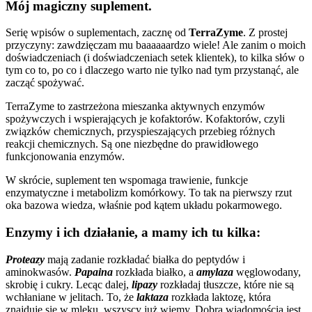
Mój magiczny suplement.
Serię wpisów o suplementach, zacznę od
TerraZyme
. Z prostej
przyczyny: zawdzięczam mu baaaaaardzo wiele! Ale zanim o moich
doświadczeniach (i doświadczeniach setek klientek), to kilka słów o
tym co to, po co i dlaczego warto nie tylko nad tym przystanąć, ale
zacząć spożywać.
TerraZyme to zastrzeżona mieszanka aktywnych enzymów
spożywczych i wspierających je kofaktorów. Kofaktorów, czyli
związków chemicznych, przyspieszających przebieg różnych
reakcji chemicznych. Są one niezbędne do prawidłowego
funkcjonowania enzymów.
W skrócie, suplement ten wspomaga trawienie, funkcje
enzymatyczne i metabolizm komórkowy. To tak na pierwszy rzut
oka bazowa wiedza, właśnie pod kątem układu pokarmowego.
Enzymy i ich działanie, a mamy ich tu kilka:
Proteazy
mają zadanie rozkładać białka do peptydów i
aminokwasów.
Papaina
rozkłada białko, a
amylaza
węglowodany,
skrobię i cukry. Lecąc dalej,
lipazy
rozkładaj tłuszcze, które nie są
wchłaniane w jelitach. To, że
laktaza
rozkłada laktozę, która
znajduje się w mleku, wszyscy już wiemy. Dobrą wiadomością jest