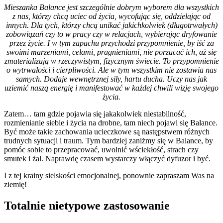
Mieszanka Balance jest szczególnie dobrym wyborem dla wszystkich
z nas, którzy chcą uciec od życia, wycofując się, oddzielając od
innych. Dla tych, którzy chcą unikać jakichkolwiek (długotrwałych)
zobowiązań czy to w pracy czy w relacjach, wybierając dryfowanie
przez życie. I w tym zapachu przychodzi przypomnienie, by iść za
swoimi marzeniami, celami, pragnieniami, nie porzucać ich, aż się
zmaterializują w rzeczywistym, fizycznym świecie. To przypomnienie
o wytrwałości i cierpliwości. Ale w tym wszystkim nie zostawia nas
samych. Dodaje wewnętrznej siły, hartu ducha. Uczy nas jak
uziemić naszą energię i manifestować w każdej chwili wizję swojego
życia.
Zatem… tam gdzie pojawia się jakakolwiek niestabilność,
rozmienianie siebie i życia na drobne, tam niech pojawi się Balance.
Być może takie zachowania ucieczkowe są następstwem różnych
trudnych sytuacji i traum. Tym bardziej zaniżmy się w Balance, by
pomóc sobie to przepracować, uwolnić wściekłość, strach czy
smutek i żal. Naprawdę czasem wystarczy włączyć dyfuzor i być.
I z tej krainy sielskości emocjonalnej, ponownie zapraszam Was na
ziemię!
Totalnie nietypowe zastosowanie