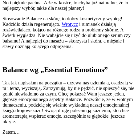
No i pięknie pachną. A że w kostce, to chyba już naturalne, że to
najlepszy wybór, także dla naszej planety!
Stosowanie Balance na skórę, to dobry kosmetyczny wybieg!
Kadzidło działa regenerująco.
Wrotycz
i rumianek działają
rozświetlająco, kojąco na różnego rodzaju problemy skórne. A
świerk wygładza. Nie wahajcie się użyć do ulubionego serum czy
balsamu! A najlepiej do masażu – skorzysta i skóra, a mięśnie i
stawy doznają kojącego odprężenia.
Balance wg „Essential Emotions”
Tak jak napisałam na początku – drzewa nas uziemiają, osadzają w
tu i teraz, wyciszają. Zatrzymują, by nie pędzić, nie spieszyć się, nie
gonić niewiadomo za czym. Chcę pokazać Wam jeszcze jeden,
głębszy emocjonalnego aspekty Balance. Pozwólcie, że w wolnym
tłumaczeniu, podzielę się właśnie wykładnią naszej emocjonalnej
księgi-drogowskazu! Swoją drogę polecam ją każdemu, kto chce
aromaterapią wspierać emocje, szczególnie te głębokie, jeszcze
ukryte.
Zatem…