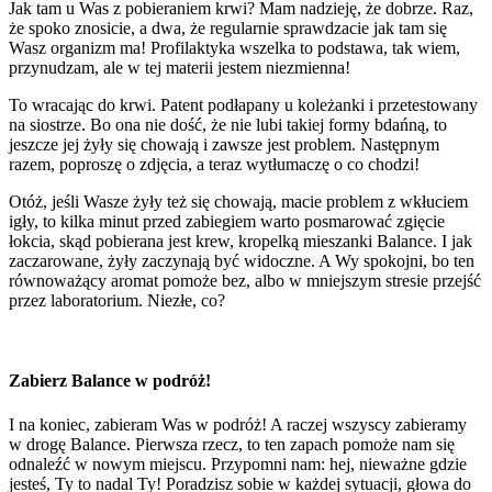
Jak tam u Was z pobieraniem krwi? Mam nadzieję, że dobrze. Raz,
że spoko znosicie, a dwa, że regularnie sprawdzacie jak tam się
Wasz organizm ma! Profilaktyka wszelka to podstawa, tak wiem,
przynudzam, ale w tej materii jestem niezmienna!
To wracając do krwi. Patent podłapany u koleżanki i przetestowany
na siostrze. Bo ona nie dość, że nie lubi takiej formy bdańną, to
jeszcze jej żyły się chowają i zawsze jest problem. Następnym
razem, poproszę o zdjęcia, a teraz wytłumaczę o co chodzi!
Otóż, jeśli Wasze żyły też się chowają, macie problem z wkłuciem
igły, to kilka minut przed zabiegiem warto posmarować zgięcie
łokcia, skąd pobierana jest krew, kropelką mieszanki Balance. I jak
zaczarowane, żyły zaczynają być widoczne. A Wy spokojni, bo ten
równoważący aromat pomoże bez, albo w mniejszym stresie przejść
przez laboratorium. Niezłe, co?
Zabierz Balance w podróż!
I na koniec, zabieram Was w podróż! A raczej wszyscy zabieramy
w drogę Balance. Pierwsza rzecz, to ten zapach pomoże nam się
odnaleźć w nowym miejscu. Przypomni nam: hej, nieważne gdzie
jesteś, Ty to nadal Ty! Poradzisz sobie w każdej sytuacji, głowa do