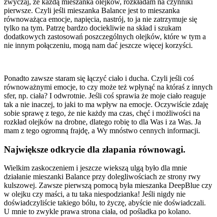
zwyczaj, że każdą mieszanka olejków, rozkładam na czynniki
pierwsze. Czyli jeśli mieszanka Balance jest to mieszanka
równoważąca emocje, napięcia, nastrój, to ja nie zatrzymuje się
tylko na tym. Patrzę bardzo dociekliwie na skład i szukam
dodatkowych zastosowań poszczególnych olejków, które w tym a
nie innym połączeniu, mogą nam dać jeszcze więcej korzyści.
Ponadto zawsze staram się łączyć ciało i ducha. Czyli jeśli coś
równoważnymi emocje, to czy może też wpłynąć na któraś z innych
sfer, np. ciała? I odwrotnie. Jeśli coś sprawia że moje ciało reaguje
tak a nie inaczej, to jaki to ma wpływ na emocje. Oczywiście zdaję
sobie sprawę z tego, że nie każdy ma czas, chęć i możliwości na
rozkład olejków na drobne, dlatego robię to dla Was i za Was. Ja
mam z tego ogromną frajdę, a Wy mnóstwo cennych informacji.
Największe odkrycie dla złapania równowagi.
Wielkim zaskoczeniem i jeszcze wiekszą ulgą było dla mnie
działanie mieszanki Balance przy dolegliwościach ze strony rwy
kulszowej. Zawsze pierwszą pomocą była mieszanka DeepBlue czy
w olejku czy maści, a tu taka niespodzianka! Jeśli nigdy nie
doświadczyliście takiego bólu, to życzę, abyście nie doświadczali.
U mnie to zwykle prawa strona ciała, od pośladka po kolano.