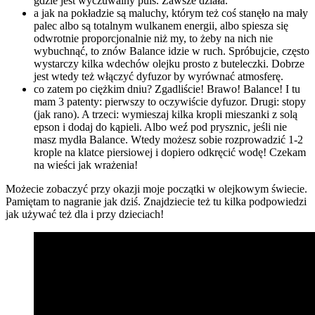
gdzie jest wyczuwalny puls. Zawsze działa.
a jak na pokładzie są maluchy, którym też coś stanęło na mały
palec albo są totalnym wulkanem energii, albo spiesza się
odwrotnie proporcjonalnie niż my, to żeby na nich nie
wybuchnąć, to znów Balance idzie w ruch. Spróbujcie, często
wystarczy kilka wdechów olejku prosto z buteleczki. Dobrze
jest wtedy też włączyć dyfuzor by wyrównać atmosferę.
co zatem po ciężkim dniu? Zgadliście! Brawo! Balance! I tu
mam 3 patenty: pierwszy to oczywiście dyfuzor. Drugi: stopy
(jak rano). A trzeci: wymieszaj kilka kropli mieszanki z solą
epson i dodaj do kąpieli. Albo weź pod prysznic, jeśli nie
masz mydła Balance. Wtedy możesz sobie rozprowadzić 1-2
krople na klatce piersiowej i dopiero odkręcić wodę! Czekam
na wieści jak wrażenia!
Możecie zobaczyć przy okazji moje początki w olejkowym świecie.
Pamiętam to nagranie jak dziś. Znajdziecie też tu kilka podpowiedzi
jak używać też dla i przy dzieciach!