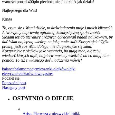
wartości ponad 400pln piechotą nie chodzi! A jak działa!
Najlepszego dla Was!
Kinga
To, czym się z Wami dzielę, to doświadczenia moje i moich klientek!
A tworzymy naprawdę ogromną, kilkutysięczną społeczność!
Sięgam też do literatury i różnych opracowań badań naukowych, by
dać Wam najlepszą wiedzę, na jaką mnie stać! Korzystajcie! Tylko
proszę, jeśli coś Wam dolega, nie diagnozujcie się sami!
Korzystajcie z olejków jako wsparcia, bo mają moc, ale żeby
wiedzieć których użyć, najpierw musimy wiedzieć na co mają nam
pomóc! To też z własnego doświadczenia mówię!
balance
balans
emocje
mieszanki olejków
olejki
eteryczne
relaks
równowaga
stres
Podziel się
Poprzedni post
Następny post
OSTATNIO O DIECIE
Arise. Pierwsza z niezwykłej trójki.