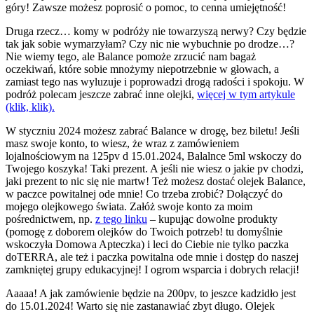
góry! Zawsze możesz poprosić o pomoc, to cenna umiejętność!
Druga rzecz… komy w podróży nie towarzyszą nerwy? Czy będzie
tak jak sobie wymarzyłam? Czy nic nie wybuchnie po drodze…?
Nie wiemy tego, ale Balance pomoże zrzucić nam bagaż
oczekiwań, które sobie mnożymy niepotrzebnie w głowach, a
zamiast tego nas wyluzuje i poprowadzi drogą radości i spokoju. W
podróż polecam jeszcze zabrać inne olejki,
więcej w tym artykule
(klik, klik).
W styczniu 2024 możesz zabrać Balance w drogę, bez biletu! Jeśli
masz swoje konto, to wiesz, że wraz z zamówieniem
lojalnościowym na 125pv d 15.01.2024, Balalnce 5ml wskoczy do
Twojego koszyka! Taki prezent. A jeśli nie wiesz o jakie pv chodzi,
jaki prezent to nic się nie martw! Też możesz dostać olejek Balance,
w paczce powitalnej ode mnie! Co trzeba zrobić? Dołączyć do
mojego olejkowego świata. Załóż swoje konto za moim
pośrednictwem, np.
z tego linku
– kupując dowolne produkty
(pomogę z doborem olejków do Twoich potrzeb! tu domyślnie
wskoczyła Domowa Apteczka) i leci do Ciebie nie tylko paczka
doTERRA, ale też i paczka powitalna ode mnie i dostęp do naszej
zamkniętej grupy edukacyjnej! I ogrom wsparcia i dobrych relacji!
Aaaaa! A jak zamówienie będzie na 200pv, to jeszce kadzidło jest
do 15.01.2024! Warto się nie zastanawiać zbyt długo. Olejek