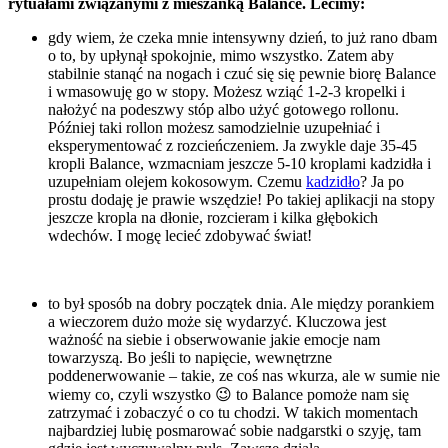
rytuałami związanymi z mieszanką Balance. Lecimy:
gdy wiem, że czeka mnie intensywny dzień, to już rano dbam
o to, by upłynął spokojnie, mimo wszystko. Zatem aby
stabilnie stanąć na nogach i czuć się się pewnie biorę Balance
i wmasowuję go w stopy. Możesz wziąć 1-2-3 kropelki i
nałożyć na podeszwy stóp albo użyć gotowego rollonu.
Później taki rollon możesz samodzielnie uzupełniać i
eksperymentować z rozcieńczeniem. Ja zwykle daje 35-45
kropli Balance, wzmacniam jeszcze 5-10 kroplami kadzidła i
uzupełniam olejem kokosowym. Czemu
kadzidło
? Ja po
prostu dodaję je prawie wszędzie! Po takiej aplikacji na stopy
jeszcze kropla na dłonie, rozcieram i kilka głębokich
wdechów. I mogę lecieć zdobywać świat!
to był sposób na dobry początek dnia. Ale między porankiem
a wieczorem dużo może się wydarzyć. Kluczowa jest
ważność na siebie i obserwowanie jakie emocje nam
towarzyszą. Bo jeśli to napięcie, wewnętrzne
poddenerwowanie – takie, ze coś nas wkurza, ale w sumie nie
wiemy co, czyli wszystko 😉 to Balance pomoże nam się
zatrzymać i zobaczyć o co tu chodzi. W takich momentach
najbardziej lubię posmarować sobie nadgarstki o szyję, tam