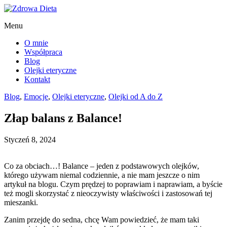
Menu
O mnie
Współpraca
Blog
Olejki eteryczne
Kontakt
Blog
,
Emocje
,
Olejki eteryczne
,
Olejki od A do Z
Złap balans z Balance!
Styczeń 8, 2024
Co za obciach…! Balance – jeden z podstawowych olejków,
którego używam niemal codziennie, a nie mam jeszcze o nim
artykuł na blogu. Czym prędzej to poprawiam i naprawiam, a byście
też mogli skorzystać z nieoczywisty właściwości i zastosowań tej
mieszanki.
Zanim przejdę do sedna, chcę Wam powiedzieć, że mam taki