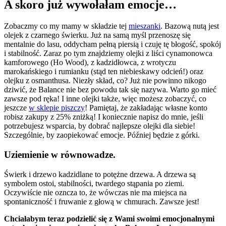
A skoro już wywołałam emocje…
Zobaczmy co my mamy w składzie tej
mieszanki
. Bazową nutą jest
olejek z czarnego świerku. Już na samą myśl przenoszę się
mentalnie do lasu, oddycham pełną piersią i czuję tę błogość, spokój
i stabilność. Zaraz po tym znajdziemy olejki z liści cynamonowca
kamforowego (Ho Wood), z kadzidłowca, z wrotyczu
marokańskiego i rumianku (stąd ten niebieskawy odcień!) oraz
olejku z osmanthusa. Niezły skład, co? Już nie powinno nikogo
dziwić, że Balance nie bez powodu tak się nazywa. Warto go mieć
zawsze pod ręka! I inne olejki także, więc możesz zobaczyć, co
jeszcze
w sklepie piszczy
! Pamiętaj, że zakładając własne konto
robisz zakupy z 25% zniżką! I koniecznie napisz do mnie, jeśli
potrzebujesz wsparcia, by dobrać najlepsze olejki dla siebie!
Szczególnie, by zaopiekować emocje. Później będzie z górki.
Uziemienie w równowadze.
Świerk i drzewo kadzidlane to potężne drzewa. A drzewa są
symbolem ostoi, stabilności, twardego stąpania po ziemi.
Oczywiście nie ozncza to, że wówczas nie ma miejsca na
spontaniczność i fruwanie z głową w chmurach. Zawsze jest!
Chciałabym teraz podzielić się z Wami swoimi emocjonalnymi