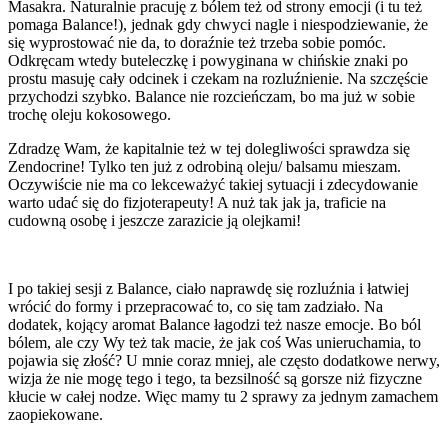
Masakra. Naturalnie pracuję z bólem też od strony emocji (i tu też
pomaga Balance!), jednak gdy chwyci nagle i niespodziewanie, że
się wyprostować nie da, to doraźnie też trzeba sobie pomóc.
Odkręcam wtedy buteleczkę i powyginana w chińskie znaki po
prostu masuję cały odcinek i czekam na rozluźnienie. Na szczęście
przychodzi szybko. Balance nie rozcieńczam, bo ma już w sobie
trochę oleju kokosowego.
Zdradzę Wam, że kapitalnie też w tej dolegliwości sprawdza się
Zendocrine! Tylko ten już z odrobiną oleju/ balsamu mieszam.
Oczywiście nie ma co lekceważyć takiej sytuacji i zdecydowanie
warto udać się do fizjoterapeuty! A nuż tak jak ja, traficie na
cudowną osobę i jeszcze zarazicie ją olejkami!
I po takiej sesji z Balance, ciało naprawdę się rozluźnia i łatwiej
wrócić do formy i przepracować to, co się tam zadziało. Na
dodatek, kojący aromat Balance łagodzi też nasze emocje. Bo ból
bólem, ale czy Wy też tak macie, że jak coś Was unieruchamia, to
pojawia się złość? U mnie coraz mniej, ale często dodatkowe nerwy,
wizja że nie mogę tego i tego, ta bezsilność są gorsze niż fizyczne
kłucie w całej nodze. Więc mamy tu 2 sprawy za jednym zamachem
zaopiekowane.