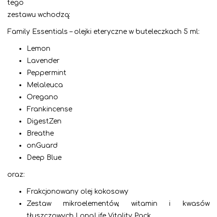
tego
zestawu wchodzą:
Family Essentials – olejki eteryczne w buteleczkach 5 ml:
Lemon
Lavender
Peppermint
Melaleuca
Oregano
Frankincense
DigestZen
Breathe
onGuard
Deep Blue
oraz:
Frakcjonowany olej kokosowy
Zestaw mikroelementów, witamin i kwasów
tłuszczowych LongLife Vitality Pack