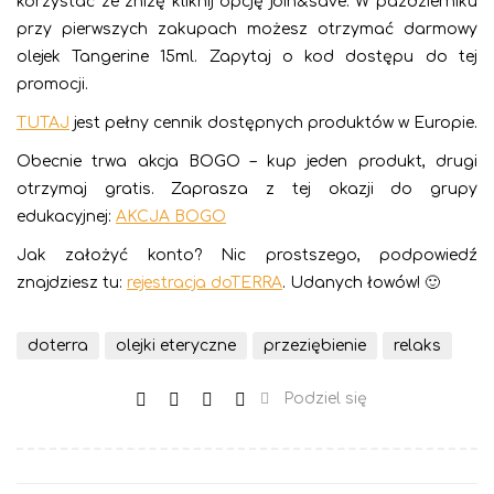
korzystać ze zniżę kliknij opcję join&save. W październiku
przy pierwszych zakupach możesz otrzymać darmowy
olejek Tangerine 15ml. Zapytaj o kod dostępu do tej
promocji.
TUTAJ
jest pełny cennik dostępnych produktów w Europie.
Obecnie trwa akcja BOGO – kup jeden produkt, drugi
otrzymaj gratis. Zaprasza z tej okazji do grupy
edukacyjnej:
AKCJA BOGO
Jak założyć konto? Nic prostszego, podpowiedź
znajdziesz tu:
rejestracja doTERRA
. Udanych łowów! 🙂
doterra
olejki eteryczne
przeziębienie
relaks
Podziel się