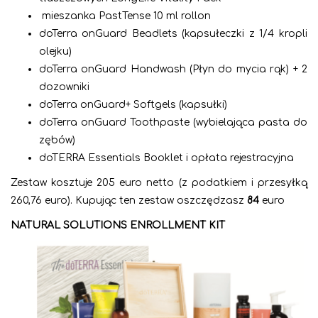
mieszanka PastTense 10 ml rollon
doTerra onGuard Beadlets (kapsułeczki z 1/4 kropli
olejku)
doTerra onGuard Handwash (Płyn do mycia rąk) + 2
dozowniki
doTerra onGuard+ Softgels (kapsułki)
doTerra onGuard Toothpaste (wybielająca pasta do
zębów)
doTERRA Essentials Booklet i opłata rejestracyjna
Zestaw kosztuje 205 euro netto (z podatkiem i przesyłką
260,76 euro). Kupując ten zestaw oszczędzasz
84
euro
NATURAL SOLUTIONS ENROLLMENT KIT