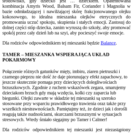
środowisko, gdy dziecko jest … dzieckiem. Opatentowana
kombinacja Amyris Wood, Balsam Fir, Coriander i Magnolia w
bazie odmładzającej i nawilżającej skórę frakcjonowanego olejku
kokosowego, to idealna mieszanka olejków eterycznych do
promowania uczuć spokoju, skupienia i stałych emocji. Zastosuj do
dolnej części stóp dziecka, zanim wyruszą do szkoły, aby promować
spokój przez cały dzień lub na szyi, aby pocieszyć swoje emocje.
Dla rodziców odpowiednikiem tej mieszanki będzie
Balance
.
TAMER – MIESZANKA WSPIERAJĄCA UKŁAD
POKARMOWY
Połączenie różnych gatunków mięty, imbiru, ziaren pietruszki i
czarnego pieprzu nie dość że daje piorunujący efekt zapachowy, to
jeszcze skutecznie pomaga przy dziecięcych dolegliwościach
brzuszkowych. Zgodnie z ruchem wskazówek zegara, smarujemy
dzieciakom brzuch gdy mają wzdęcia, kolki czy zaparcia lub
biegunki. Olejki zawarte w składzie tej mieszanki są szeroko
stosowane przy wsparciu prawidłowego trawienia oraz także przy
wszelkich niestrawnościach. Pamiętajmy też, że dzieci jak i dorośli
reagują także nudnościami, skurczami brzusznymi w sytuacjach
stresowych. Wtedy śmiało sięgajmy po Tamer i Calmer!
Dla rodziców odpowiednikiem tej mieszanki jest niezastąpiony