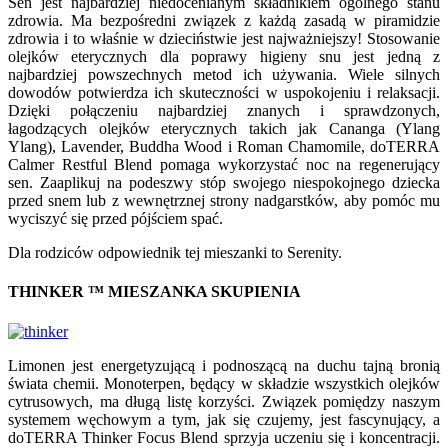
Sen jest najbardziej niedocenianym składnikiem ogólnego stanu
zdrowia. Ma bezpośredni związek z każdą zasadą w piramidzie
zdrowia i to właśnie w dzieciństwie jest najważniejszy! Stosowanie
olejków eterycznych dla poprawy higieny snu jest jedną z
najbardziej powszechnych metod ich używania. Wiele silnych
dowodów potwierdza ich skuteczności w uspokojeniu i relaksacji.
Dzięki połączeniu najbardziej znanych i sprawdzonych,
łagodzących olejków eterycznych takich jak Cananga (Ylang
Ylang), Lavender, Buddha Wood i Roman Chamomile, doTERRA
Calmer Restful Blend pomaga wykorzystać noc na regenerujący
sen. Zaaplikuj na podeszwy stóp swojego niespokojnego dziecka
przed snem lub z wewnętrznej strony nadgarstków, aby pomóc mu
wyciszyć się przed pójściem spać.
Dla rodziców odpowiednik tej mieszanki to Serenity.
THINKER ™ MIESZANKA SKUPIENIA
Limonen jest energetyzującą i podnoszącą na duchu tajną bronią
świata chemii. Monoterpen, będący w składzie wszystkich olejków
cytrusowych, ma długą listę korzyści. Związek pomiędzy naszym
systemem węchowym a tym, jak się czujemy, jest fascynujący, a
doTERRA Thinker Focus Blend sprzyja uczeniu się i koncentracji.