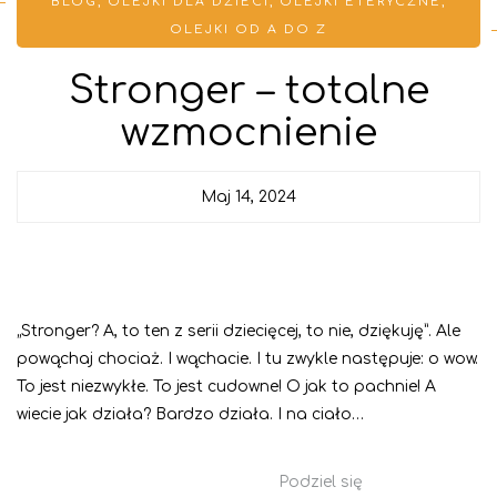
BLOG
,
OLEJKI DLA DZIECI
,
OLEJKI ETERYCZNE
,
OLEJKI OD A DO Z
Stronger – totalne
wzmocnienie
Maj 14, 2024
„Stronger? A, to ten z serii dziecięcej, to nie, dziękuję”. Ale
powąchaj chociaż. I wąchacie. I tu zwykle następuje: o wow.
To jest niezwykłe. To jest cudowne! O jak to pachnie! A
wiecie jak działa? Bardzo działa. I na ciało…
Podziel się