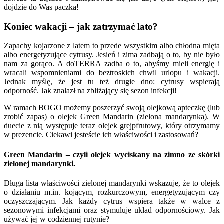
dojdzie do Was paczka!
Koniec wakacji – jak zatrzymać lato?
Zapachy kojarzone z latem to przede wszystkim albo chłodna mięta
albo energetyzujące cytrusy. Jesień i zima zadbają o to, by nie było
nam za gorąco. A doTERRA zadba o to, abyśmy mieli energię i
wracali wspomnieniami do beztroskich chwil urlopu i wakacji.
Jednak myślę, że jest tu też drugie dno: cytrusy wspierają
odporność. Jak znalazł na zbliżający się sezon infekcji!
W ramach BOGO możemy poszerzyć swoją olejkową apteczkę (lub
zrobić zapas) o olejek Green Mandarin (zielona mandarynka). W
duecie z nią występuje teraz olejek grejpfrutowy, który otrzymamy
w prezencie. Ciekawi jesteście ich właściwości i zastosowań?
Green Mandarin – czyli olejek wyciskany na zimno ze skórki
zielonej mandarynki.
Długa lista właściwości zielonej mandarynki wskazuje, że to olejek
o działaniu m.in. kojącym, rozkurczowym, energetyzującym czy
oczyszczającym. Jak każdy cytrus wspiera także w walce z
sezonowymi infekcjami oraz stymuluje układ odpornościowy. Jak
używać jej w codziennej rutynie?