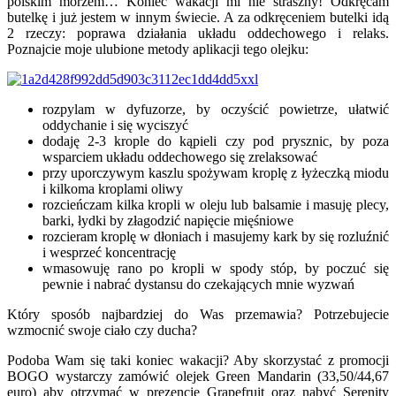
polskim morzem… Koniec wakacji mi nie straszny! Odkręcam
butelkę i już jestem w innym świecie. A za odkręceniem butelki idą
2 rzeczy: poprawa działania układu oddechowego i relaks.
Poznajcie moje ulubione metody aplikacji tego olejku:
rozpylam w dyfuzorze, by oczyścić powietrze, ułatwić
oddychanie i się wyciszyć
dodaję 2-3 krople do kąpieli czy pod prysznic, by poza
wsparciem układu oddechowego się zrelaksować
przy uporczywym kaszlu spożywam kroplę z łyżeczką miodu
i kilkoma kroplami oliwy
rozcieńczam kilka kropli w oleju lub balsamie i masuję plecy,
barki, łydki by złagodzić napięcie mięśniowe
rozcieram kroplę w dłoniach i masujemy kark by się rozluźnić
i wesprzeć koncentrację
wmasowuję rano po kropli w spody stóp, by poczuć się
pewnie i nabrać dystansu do czekających mnie wyzwań
Który sposób najbardziej do Was przemawia? Potrzebujecie
wzmocnić swoje ciało czy ducha?
Podoba Wam się taki koniec wakacji? Aby skorzystać z promocji
BOGO wystarczy zamówić olejek Green Mandarin (33,50/44,67
euro) aby otrzymać w prezencie Grapefruit oraz nabyć Serenity