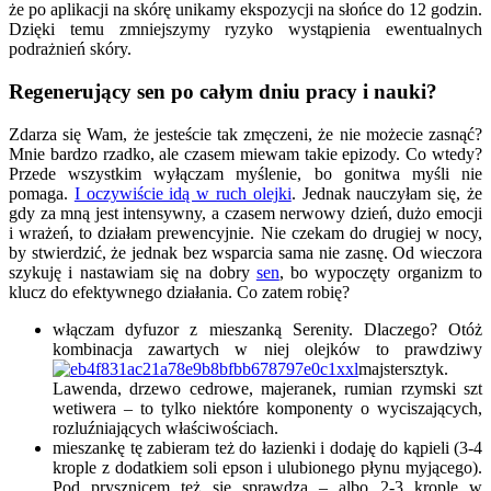
że po aplikacji na skórę unikamy ekspozycji na słońce do 12 godzin.
Dzięki temu zmniejszymy ryzyko wystąpienia ewentualnych
podrażnień skóry.
Regenerujący sen po całym dniu pracy i nauki?
Zdarza się Wam, że jesteście tak zmęczeni, że nie możecie zasnąć?
Mnie bardzo rzadko, ale czasem miewam takie epizody. Co wtedy?
Przede wszystkim wyłączam myślenie, bo gonitwa myśli nie
pomaga.
I oczywiście idą w ruch olejki
. Jednak nauczyłam się, że
gdy za mną jest intensywny, a czasem nerwowy dzień, dużo emocji
i wrażeń, to działam prewencyjnie. Nie czekam do drugiej w nocy,
by stwierdzić, że jednak bez wsparcia sama nie zasnę. Od wieczora
szykuję i nastawiam się na dobry
sen
, bo wypoczęty organizm to
klucz do efektywnego działania. Co zatem robię?
włączam dyfuzor z mieszanką Serenity. Dlaczego? Otóż
kombinacja zawartych w niej olejków to prawdziwy
majstersztyk.
Lawenda, drzewo cedrowe, majeranek, rumian rzymski szt
wetiwera – to tylko niektóre komponenty o wyciszających,
rozluźniających właściwościach.
mieszankę tę zabieram też do łazienki i dodaję do kąpieli (3-4
krople z dodatkiem soli epson i ulubionego płynu myjącego).
Pod prysznicem też się sprawdza – albo 2-3 krople w