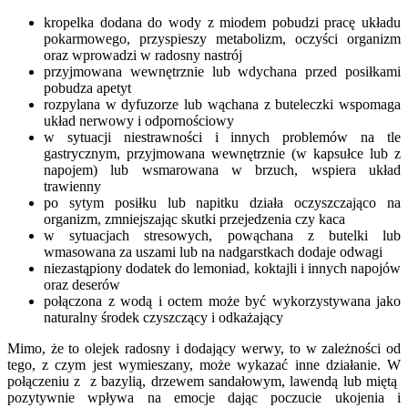
kropelka dodana do wody z miodem pobudzi pracę układu
pokarmowego, przyspieszy metabolizm, oczyści organizm
oraz wprowadzi w radosny nastrój
przyjmowana wewnętrznie lub wdychana przed posiłkami
pobudza apetyt
rozpylana w dyfuzorze lub wąchana z buteleczki wspomaga
układ nerwowy i odpornościowy
w sytuacji niestrawności i innych problemów na tle
gastrycznym, przyjmowana wewnętrznie (w kapsułce lub z
napojem) lub wsmarowana w brzuch, wspiera układ
trawienny
po sytym posiłku lub napitku działa oczyszczająco na
organizm, zmniejszając skutki przejedzenia czy kaca
w sytuacjach stresowych, powąchana z butelki lub
wmasowana za uszami lub na nadgarstkach dodaje odwagi
niezastąpiony dodatek do lemoniad, koktajli i innych napojów
oraz deserów
połączona z wodą i octem może być wykorzystywana jako
naturalny środek czyszczący i odkażający
Mimo, że to olejek radosny i dodający werwy, to w zależności od
tego, z czym jest wymieszany, może wykazać inne działanie. W
połączeniu z
z bazylią, drzewem sandałowym, lawendą lub miętą
pozytywnie wpływa na emocje dając poczucie ukojenia i