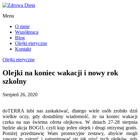
Menu
O mnie
Współpraca
Blog
Olejki eteryczne
Kontakt
Olejki eteryczne
Olejki na koniec wakacji i nowy rok
szkolny
Sierpień 26, 2020
doTERRA lubi nas zaskakiwać, dlatego wiele osób zrobiło dziś
wielkie oczy, gdy dostaliśmy wiadomość, że na koniec wakacji
czeka na nas świetna oferta olejkowa. W dniach 27-28 sierpnia
będzie akcja BOGO, czyli kup jeden olejek i drugi otrzymaj gratis.
Poniżej przedstawię Wam promocyjne zestawy, abyście mogli
zawsze tu zajrzeć i zainspirować się jak użyć tych olejków, gdy