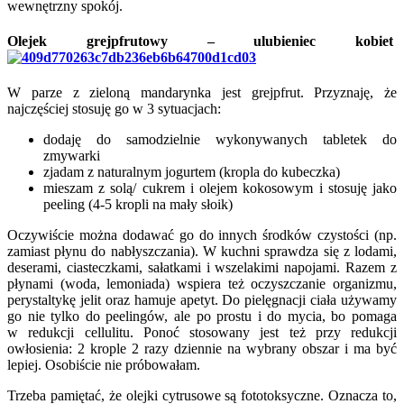
wewnętrzny spokój.
Olejek grejpfrutowy – ulubieniec kobiet
W parze z zieloną mandarynka jest grejpfrut. Przyznaję, że
najczęściej stosuję go w 3 sytuacjach:
dodaję do samodzielnie wykonywanych tabletek do
zmywarki
zjadam z naturalnym jogurtem (kropla do kubeczka)
mieszam z solą/ cukrem i olejem kokosowym i stosuję jako
peeling (4-5 kropli na mały słoik)
Oczywiście można dodawać go do innych środków czystości (np.
zamiast płynu do nabłyszczania). W kuchni sprawdza się z lodami,
deserami, ciasteczkami, sałatkami i wszelakimi napojami. Razem z
płynami (woda, lemoniada) wspiera też oczyszczanie organizmu,
perystaltykę jelit oraz hamuje apetyt. Do pielęgnacji ciała używamy
go nie tylko do peelingów, ale po prostu i do mycia, bo pomaga
w redukcji cellulitu. Ponoć stosowany jest też przy redukcji
owłosienia: 2 krople 2 razy dziennie na wybrany obszar i ma być
lepiej. Osobiście nie próbowałam.
Trzeba pamiętać, że olejki cytrusowe są fototoksyczne. Oznacza to,