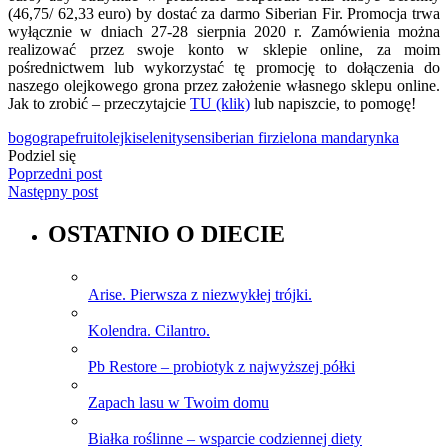
(46,75/ 62,33 euro) by dostać za darmo Siberian Fir. Promocja trwa
wyłącznie w dniach 27-28 sierpnia 2020 r. Zamówienia można
realizować przez swoje konto w sklepie online, za moim
pośrednictwem lub wykorzystać tę promocję to dołączenia do
naszego olejkowego grona przez założenie własnego sklepu online.
Jak to zrobić – przeczytajcie
TU (klik)
lub napiszcie, to pomogę!
bogo
grapefruit
olejki
selenity
sen
siberian fir
zielona mandarynka
Podziel się
Poprzedni post
Następny post
OSTATNIO O DIECIE
Arise. Pierwsza z niezwykłej trójki.
Kolendra. Cilantro.
Pb Restore – probiotyk z najwyższej półki
Zapach lasu w Twoim domu
Białka roślinne – wsparcie codziennej diety