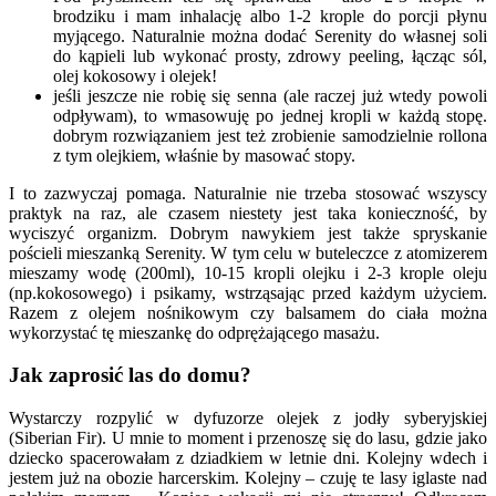
brodziku i mam inhalację albo 1-2 krople do porcji płynu
myjącego. Naturalnie można dodać Serenity do własnej soli
do kąpieli lub wykonać prosty, zdrowy peeling, łącząc sól,
olej kokosowy i olejek!
jeśli jeszcze nie robię się senna (ale raczej już wtedy powoli
odpływam), to wmasowuję po jednej kropli w każdą stopę.
dobrym rozwiązaniem jest też zrobienie samodzielnie rollona
z tym olejkiem, właśnie by masować stopy.
I to zazwyczaj pomaga. Naturalnie nie trzeba stosować wszyscy
praktyk na raz, ale czasem niestety jest taka konieczność, by
wyciszyć organizm. Dobrym nawykiem jest także spryskanie
pościeli mieszanką Serenity. W tym celu w buteleczce z atomizerem
mieszamy wodę (200ml), 10-15 kropli olejku i 2-3 krople oleju
(np.kokosowego) i psikamy, wstrząsając przed każdym użyciem.
Razem z olejem nośnikowym czy balsamem do ciała można
wykorzystać tę mieszankę do odprężającego masażu.
Jak zaprosić las do domu?
Wystarczy rozpylić w dyfuzorze olejek z jodły syberyjskiej
(Siberian Fir). U mnie to moment i przenoszę się do lasu, gdzie jako
dziecko spacerowałam z dziadkiem w letnie dni. Kolejny wdech i
jestem już na obozie harcerskim. Kolejny – czuję te lasy iglaste nad